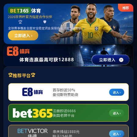
欢迎来到公海7108线路-欢迎莅临
产教融合
中国联通：以AI赋能千行百业、千家万户
发布者：张若峤
发布时间：2025-09-02
浏览次数：