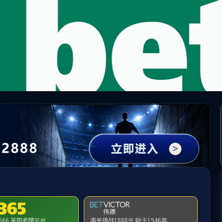
欢迎来到公海7108线路-欢迎莅临
学校主页
管理员登录
江苏省
产教融合
招生信息
人才培养
师资队伍